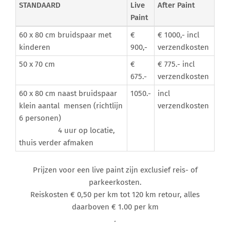
STANDAARD
Live
After Paint
Paint
60 x 80 cm bruidspaar met
€
€ 1000,- incl
kinderen
900,-
verzendkosten
50 x 70 cm
€
€ 775.- incl
675.-
verzendkosten
60 x 80 cm naast bruidspaar
1050.-
incl
klein aantal mensen (richtlijn
verzendkosten
6 personen)
4 uur op locatie,
thuis verder afmaken
Prijzen voor een live paint zijn exclusief reis- of
parkeerkosten.
Reiskosten € 0,50 per km tot 120 km retour, alles
daarboven € 1.00 per km
.